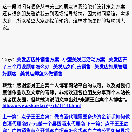
这一段时间有很多从事美业的朋友请我给他们设计策划方案，
还有很多朋友邀请我去到现场指导帮扶，因为时间紧迫，需求
太多，所以希望大家都提前预约，这样才能更好的帮助到大
家。
Tags：
美发店店外销售方案
小型美发店活动方案
美发店开
了三个月没顾客怎么办
美发店如何去销售
美发店如果管理
好顾客
美发店师怎么做销售
转载：
感谢您对王启宾个人博客网站平台的认可，以及对我们
原创作品以及文章的青睐，非常欢迎各位朋友分享到个人站长
或者朋友圈，但转载请说明文章出处“来源王启宾个人博客”。
http://www.pxk.net.cn/yxch/31441.html
上一篇：点子王王启宾：做白酒代理需要多少资金新手如何做
白酒代理商5万元做一个县级酒水代理商
下一篇：点子王王启
宾：广告销售怎么开发客户招商怎么找客户广告公司如何寻找